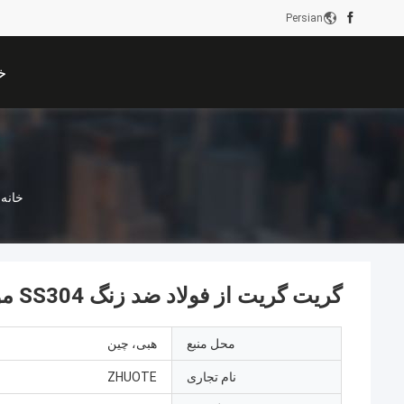
Persian
خ
خانه
گریت گریت از فولاد ضد زنگ SS304 مواد اولیه خام قوی
محل منبع
هبی، چین
نام تجاری
ZHUOTE