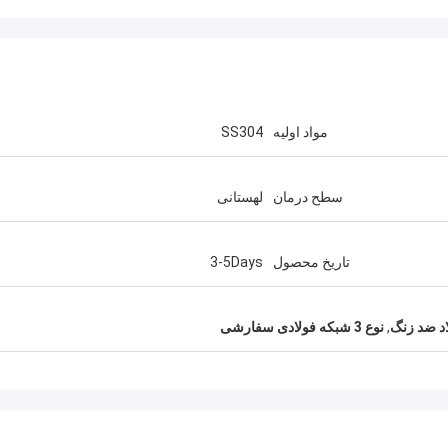
مواد اولیه
SS304
سطح درمان
لهستانی
تاریخ محصول
3-5Days
ی سیمپسون
Ajay Parate
اد ضد زنگ
,
نوع 3 شبکه فولادی سفارشی
ی مدت این کارخانه هستم.
من این کارخانه را در مورد این کارخانه 
وده ام. کارخانه قوی است و
grating FRP قرار 
کیفیت گرات بسیار خوب است. من با این تامین
و مشبک کامل است. دوباره می آیند.
کننده گریت در سال 2017 همکاری کردم. آنچه
رد این بود که این کارخانه