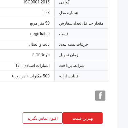
گواهی
ISO9001:2015
شماره مدل
TT-8
مقدار حداقل تعداد سفارش
50 متر مربع
قیمت
negotiable
جزئیات بسته بندی
پالت و اتصال
زمان تحویل
8-10Days
شرایط پرداخت
اعتبارات اسنادی T/T
قابلیت ارائه
500 مگاوات + در روز +
بهترین قیمت
اکنون تماس بگیرید