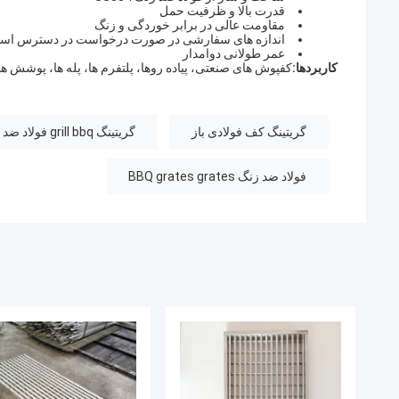
قدرت بالا و ظرفیت حمل
مقاومت عالی در برابر خوردگی و زنگ
اندازه های سفارشی در صورت درخواست در دسترس اس
عمر طولانی دوامدار
کاربردها:
کفپوش های صنعتی، پیاده روها، پلتفرم ها، پله ها، پوشش ها
گریتینگ کف فولادی باز
گریتینگ grill bbq فولاد ضد زنگ,ترمینال های تخلیه کانال از جنس استنلس استیل
فولاد ضد زنگ BBQ grates grates