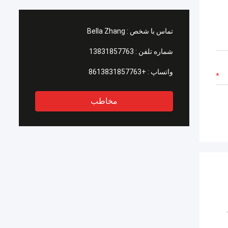
تماس با شخص :
Bella Zhang
شماره تلفن :
13831857763
واتساپ :
+8613831857763
مخاطب