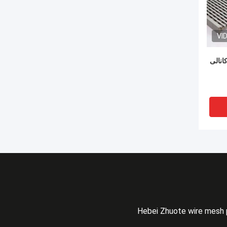
VI
انالی
Hebei Zhuote wire mesh 
VI