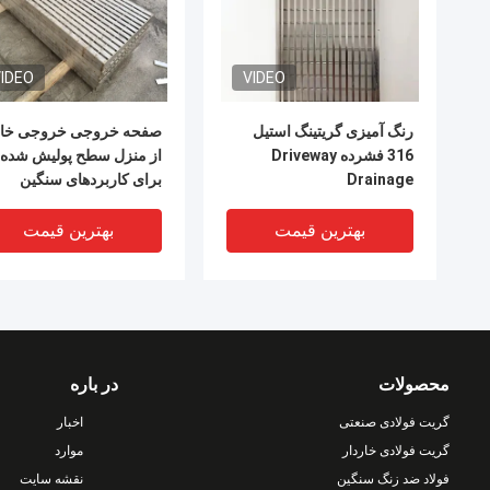
IDEO
VIDEO
رنگ آمیزی گریتینگ استیل
صفحه خروجی خروجی خا
316 فشرده Driveway
از منزل سطح پولیش شده
Drainage
برای کاربردهای سنگین
بهترین قیمت
بهترین قیمت
محصولات
در باره
گریت فولادی صنعتی
اخبار
گریت فولادی خاردار
موارد
فولاد ضد زنگ سنگین
نقشه سایت
VIDEO