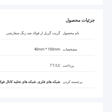
جزئیات محصول
نام محصول
گریت گریل از فولاد ضد زنگ سفارشی
مشخصات
40mm * 100mm
پرداخت
TT/LC
اند
برجسته کردن
شبکه های فلزی
,
شبکه های تخلیه کانال فول
من یک شریک طولان
من در زمینه سفر ب
که من را شگفت زده ک