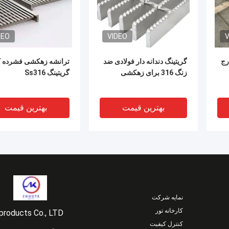
DEO
VIDEO
V
رج
گریتینگ دندانه دار فولادی ضد
ترانشه زهکشی فشرده ک
زنگ 316 برای زهکشی
گریتینگ Ss316
بهترین قیمت
بهترین قیمت
نمایه شرکت
کارخانه تور
products Co., LTD
کنترل کیفیت
DEO
VIDEO