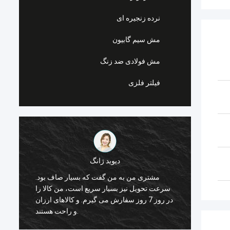
نرده زنجیره ای
مش سیم گابیون
مش فولادی ضد زنگ
فیلتر فلزی
دیوید ژانگ
مشتری من به من گفت که بسیار صاف بود.
در مورد
سرعت تحویل نیز بسیار سریع است، من کالا را
داده ام. سرویس خوب است
در روز 7 روز سفارش می گیرم. و کالاهای ارزان
و راحت هستند.
ک