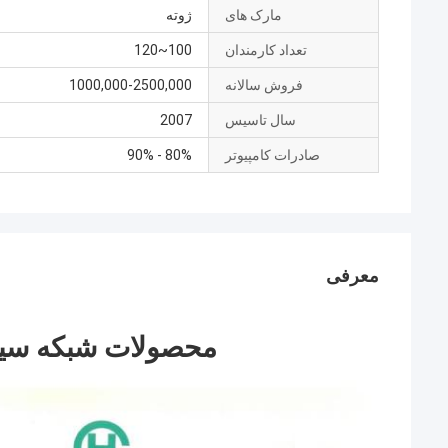
مارک های
ژوته
تعداد کارمندان
100~120
فروش سالانه
1000,000-2500,000
سال تاسیس
2007
صادرات کامپیوتر
80% - 90%
معرفی
محصولات شبکه سیم i Zhuote Co., LTD