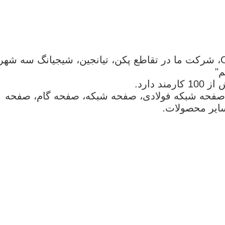
ما هیبی Zhuote محصولات میش سیم Co، LTD، شرکت ما در تقاطع پکن، تیانجین، شیجیانگ سه شهر
"
صفحه شبکه فولادی، صفحه شبکه، صفحه گام، صفحه
ایر محصولات.