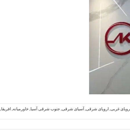
روپای غربی, اروپای شرقی, آسیای شرقی, جنوب شرقی آسیا, خاورمیانه, افریقا,